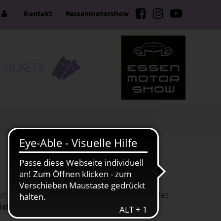
e
Kontakt
#essenmotorshow
TICKETS
ellung von Ausstellerausweisen, Gutschein-Codes
eistungen bequem online zu bestellen
.