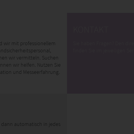
KONTAKT
d wir mit professionellem
Sie haben Fragen? Den dire
andsicherheitspersonal,
finden Sie im jeweiligen Se
nen wir vermitteln. Suchen
nnen wir helfen. Nutzen Sie
kation und Messeerfahrung.
 dann automatisch in jedes