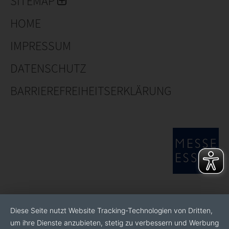
SITEMAP
HOME
IMPRESSUM
DATENSCHUTZ
BARRIEREFREIHEITSERKLÄRUNG
Diese Seite nutzt Website Tracking-Technologien von Dritten,
um ihre Dienste anzubieten, stetig zu verbessern und Werbung