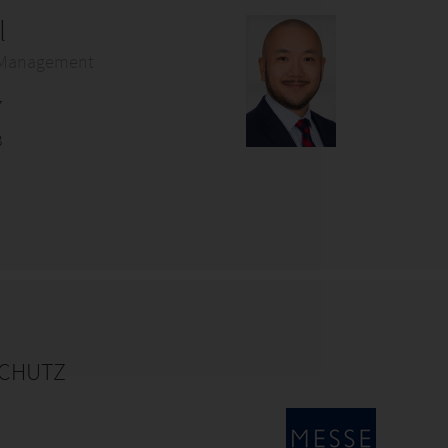
l
n Management
7
3
CHUTZ