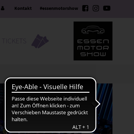
e
Kontakt
#essenmotorshow
TICKETS