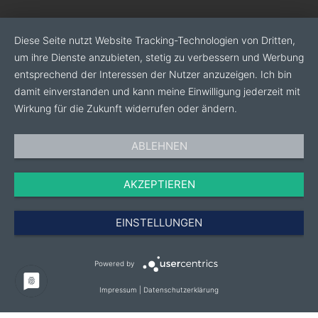
geben wir direkt an die Entwicklung weiter
Diese Seite nutzt Website Tracking-Technologien von Dritten,
· Attraktive Preise: Wir bieten Produkte mit höchster
um ihre Dienste anzubieten, stetig zu verbessern und Werbung
Qualität zu möglichst niedrigen Preisen an
entsprechend der Interessen der Nutzer anzuzeigen. Ich bin
· Kontinuierliche Optimierung: Unsere Produkte und
damit einverstanden und kann meine Einwilligung jederzeit mit
Prozesse unterstehen im Gedanken der Nachhaltigkeit
Wirkung für die Zukunft widerrufen oder ändern.
einem stetigen Wandel
ABLEHNEN
· Breites Produktportfolio: Mikrofaserprodukte,
Autoshampoos, Reiniger, Versiegelungen,
AKZEPTIEREN
Poliermaschinen, Polierpads, Keramikbeschichtungen
uvm.
EINSTELLUNGEN
· Atemberaubendes Dufterlebnis: Mit unseren
vielfältigen Düften macht die Autowäsche einfach
Powered by
doppelt so viel Spaß
Impressum
|
Datenschutzerklärung