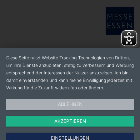
Mehr als 50 verschiedene Studiengänge dienen Ihrer
Vorbereitung auf eine Karriere als militärische
Führungskraft. Weitere 17 duale Studiengänge
ermöglichen Ihnen den Einstieg in den gehobenen
Dienst als Beamtin bzw. Beamter oder eine
vergleichbare Ebene als Tarifbeschäftigte im zivilen
Bereich. Das Studium können Sie entweder an den
Diese Seite nutzt Website Tracking-Technologien von Dritten,
Universitäten der Bundeswehr in Hamburg und
um ihre Dienste anzubieten, stetig zu verbessern und Werbung
München oder an einer zivilen Hochschule
entsprechend der Interessen der Nutzer anzuzeigen. Ich bin
absolvieren.
damit einverstanden und kann meine Einwilligung jederzeit mit
Wirkung für die Zukunft widerrufen oder ändern.
#Freiwillig
ABLEHNEN
Machen Sie sich Ihr eigenes Bild von der Bundeswehr:
Beim Freiwilligen Wehrdienst können Sie sich 7 bis 23
AKZEPTIEREN
Monate lang für Sicherheit und Frieden engagieren
und Ihre Potenziale entdecken.
EINSTELLUNGEN