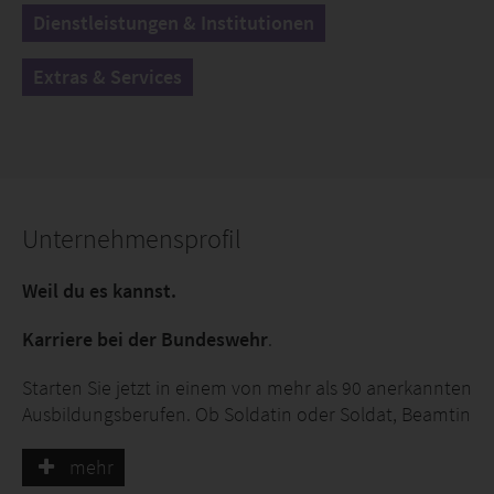
Dienstleistungen & Institutionen
Extras & Services
Unternehmensprofil
Weil du es kannst.
Karriere bei der Bundeswehr
.
Starten Sie jetzt in einem von mehr als 90 anerkannten
Ausbildungsberufen. Ob Soldatin oder Soldat, Beamtin
und Beamter oder Tarifbeschäftigte: Unsere mehr als
262.000 Fachkräfte sorgen jeden Tag mit ihrem
mehr
persönlichen Beitrag für die Sicherheit, Souveränität