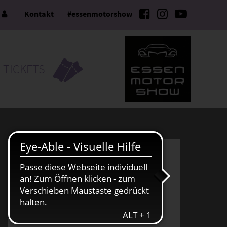
e
Kontakt
#essenmotorshow
TICKETS