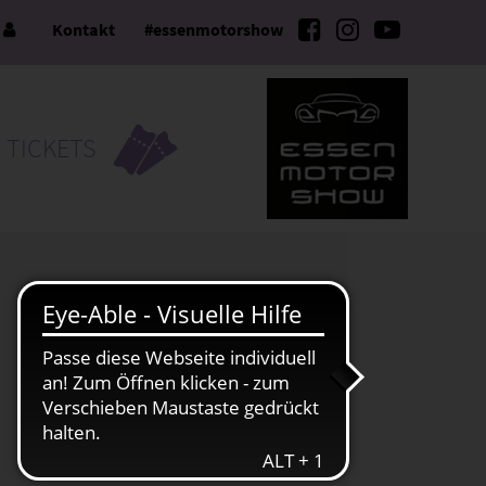
e
Kontakt
#essenmotorshow
TICKETS