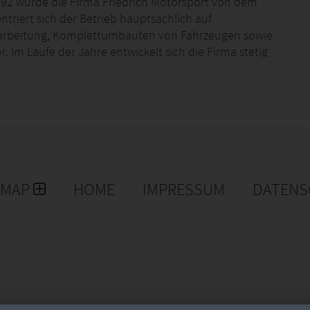
992 wurde die Firma Friedrich Motorsport von dem
triert sich der Betrieb hauptsächlich auf
arbeitung, Komplettumbauten von Fahrzeugen sowie
r.
Im Laufe der Jahre entwickelt sich die Firma stetig
leitung entschieden ihren Schwerpunkt auf den
zu setzen.
Aktuell besteht die Firma Friedrich
itarbeitern, in denen wir zum einen die Entwicklungen
trieb, ebenfalls Fertigung und den Kundenservice.
EMAP
HOME
IMPRESSUM
DATENS