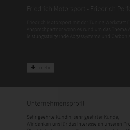
Friedrich Motorsport - Friedrich Pe
Friedrich Motorsport mit der Tuning Werkstatt 
Ansprechpartner wenn es rund um das Thema A
leistungssteigernde Abgassysteme und Carbon A
mehr
Unternehmensprofil
Sehr geehrte Kundin, sehr geehrter Kunde,
Wir danken uns für das Interesse an unseren P