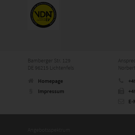
Bamberger Str. 129
Anspre
DE 96215 Lichtenfels
Norber
Homepage
+4
Impressum
+4
E-M
Angebotsspektrum