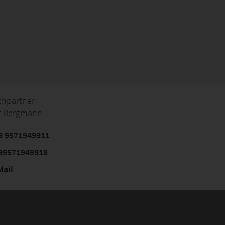
chpartner
t Bergmann
9 9571949911
99571949918
ail