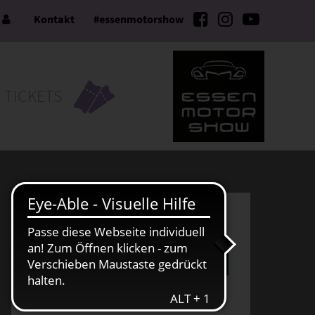
e
Kontakt
#essenmotorshow
TICKETS