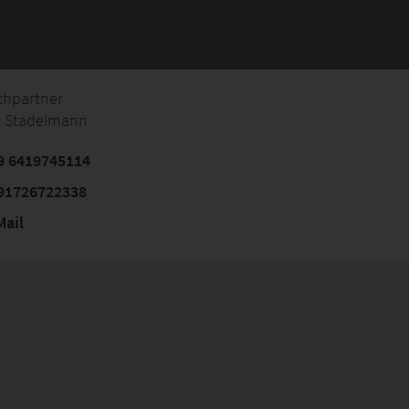
chpartner
l Stadelmann
9 6419745114
91726722338
ail