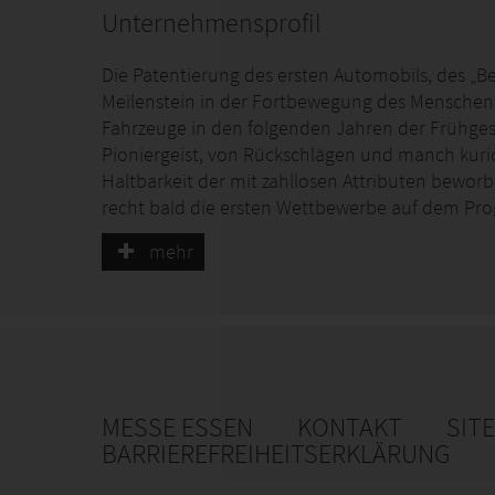
Unternehmensprofil
Die Patentierung des ersten Automobils, des „
Meilenstein in der Fortbewegung des Menschen.
Fahrzeuge in den folgenden Jahren der Frühgesc
Pioniergeist, von Rückschlägen und manch kurio
Haltbarkeit der mit zahllosen Attributen bewor
recht bald die ersten Wettbewerbe auf dem Pro
messen und die Skepsis der Menschen in Faszin
mehr
Gerade im Breitensport, abseits von Formel 1 un
Fans. Dabei findet man im Motorsport eine brei
Hobby zu frönen. Die Bandbreite reicht vom Kart
Schlepper mit Düsentriebwerk.
Fast ebenso breit gestreut sind die Betätigungs
MESSE ESSEN
KONTAKT
SIT
bei SRSmotorsport. Hier treffen sich Christen, 
BARRIEREFREIHEITSERKLÄRUNG
und sogar manche, die ihr Hobby zum Beruf gema
Fahrer, sowohl die, welche eine saubere Rennstre