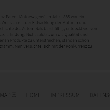
Benz-Patent-Motorwagens“ im Jahr 1885 war ein
 Wer sich mit der Entwicklung der Motoren und
hichte des Automobils beschäftigt, entdeckt viel vom
se Erfindung. Nicht zuletzt, um die Qualität und
benen Produkte zu unterstreichen, standen schon
gramm. Man versuchte, sich mit der Konkurrenz zu
ation zu verwandeln: der Motorsport war geboren!
d Co, gibt es eine riesige Zahl von Aktiven wie auch
te Palette an Sparten und Möglichkeiten, seinem
 mit weniger als 10 PS, bis hin zum Traktor-Pulling
felder, Interessen und Vorlieben der Teammitglieder
EMAP
HOME
IMPRESSUM
DATENS
die die Faszination des Motorsports ihr Hobby nennen
cht haben. Mit von der Partie sind einige aktive
cke lieben als auch solche, die sich bei Schotter,