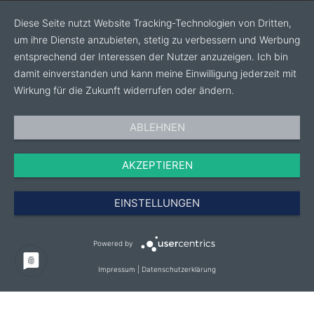
geben wir direkt an die Entwicklung weiter
Diese Seite nutzt Website Tracking-Technologien von Dritten,
um ihre Dienste anzubieten, stetig zu verbessern und Werbung
· Attraktive Preise: Wir bieten Produkte mit höchster
entsprechend der Interessen der Nutzer anzuzeigen. Ich bin
Qualität zu möglichst niedrigen Preisen an
damit einverstanden und kann meine Einwilligung jederzeit mit
· Kontinuierliche Optimierung: Unsere Produkte und
Wirkung für die Zukunft widerrufen oder ändern.
Prozesse unterstehen im Gedanken der Nachhaltigkeit
einem stetigen Wandel
ABLEHNEN
· Breites Produktportfolio: Mikrofaserprodukte,
AKZEPTIEREN
Autoshampoos, Reiniger, Versiegelungen,
Poliermaschinen, Polierpads, Keramikbeschichtungen
EINSTELLUNGEN
uvm.
· Atemberaubendes Dufterlebnis: Mit unseren
Powered by
vielfältigen Düften macht die Autowäsche einfach
doppelt so viel Spaß
Impressum
|
Datenschutzerklärung