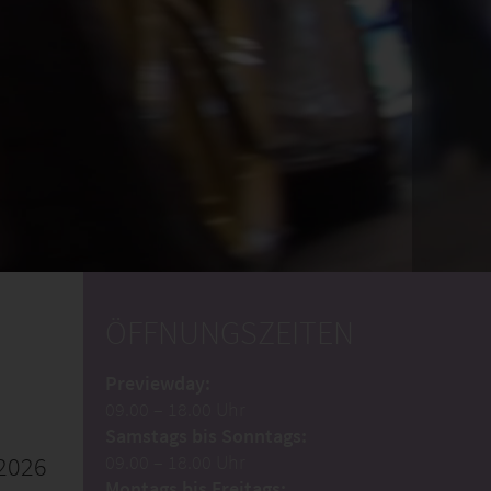
ÖFFNUNGSZEITEN
Previewday:
09.00 – 18.00 Uhr
Samstags bis Sonntags:
2026
09.00 – 18.00 Uhr
Montags bis Freitags: