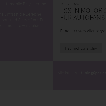
 automobile Begeisterung.
15.07.2026
ESSEN MOTOR S
e umfasst die Bereiche
FÜR AUTOFANS
sport und Classic Cars. Für
ea und eine Verkaufsmeile
Rund 500 Aussteller sorge
Nachrichtenarchiv
Alle Infos zur
tuningXperie