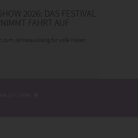
HOW 2026: DAS FESTIVAL
 NIMMT FAHRT AUF
n zum Jahresausklang für volle Hallen
nce
gibt's
hier
.