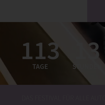
113
13
TAGE
STUNDEN
DAS FESTIVAL FÜR ALLE AU