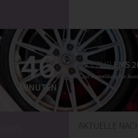
46
BIS ZUR
EMS 2
Zur Anmeldung für Auss
MINUTEN
AKTUELLE NAC
TOFANS