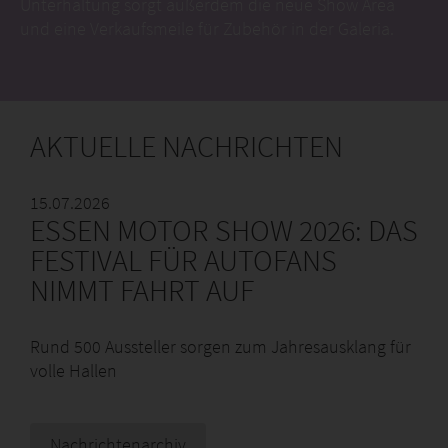
NIMMT FAHRT AUF
Rund 500 Aussteller sorgen zum Jahresausklang für
volle Hallen
Nachrichtenarchiv
NEU: Car Market in Halle 1A
Alle Infos zur
tuningXperience
gibt's
hier
.