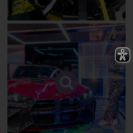
WARNHINWEIS KATALOG-BETRUG
& BESUCHERDATENVERKAUF
Uns liegen Hinweise zu Betrugsversuchen vor,
bei denen mittels eines Formulars darum
gebeten wird, die Richtigkeit von
Unternehmensangaben zu bestätigen, um so