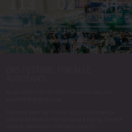
Bei der ESSEN MOTOR SHOW dreht sich alles um
automobile Begeisterung.
Das beste Event der Tuning- und Zubehörbranche
umfasst die Bereiche Performance & Racing, Tuning &
Lifestyle, Motorsport und Classic Cars. Für
Unterhaltung sorgt außerdem die neue Show Area
und eine Verkaufsmeile für Zubehör in der Galeria.
AKTUELLE NACHRICHTEN
15.07.2026
ESSEN MOTOR SHOW 2026: DAS
FESTIVAL FÜR AUTOFANS